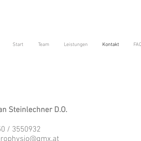
Start
Team
Leistungen
Kontakt
FA
an Steinlechner D.O.
650 / 3550932
prophysio@gmx.at